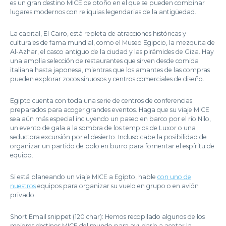
es un gran destino MICE de otoño en el que se pueden combinar
lugares modernos con reliquias legendarias de la antigüedad.
La capital, El Cairo, está repleta de atracciones históricas y
culturales de fama mundial, como el Museo Egipcio, la mezquita de
Al-Azhar, el casco antiguo de la ciudad y las pirámides de Giza. Hay
una amplia selección de restaurantes que sirven desde comida
italiana hasta japonesa, mientras que los amantes de las compras
pueden explorar zocos sinuosos y centros comerciales de diseño.
Egipto cuenta con toda una serie de centros de conferencias
preparados para acoger grandes eventos. Haga que su viaje MICE
sea aún más especial incluyendo un paseo en barco por el río Nilo,
un evento de gala a la sombra de los templos de Luxor o una
seductora excursión por el desierto. Incluso cabe la posibilidad de
organizar un partido de polo en burro para fomentar el espíritu de
equipo.
Si está planeando un viaje MICE a Egipto, hable
con uno de
nuestros
equipos para organizar su vuelo en grupo o en avión
privado.
Short Email snippet (120 char): Hemos recopilado algunos de los
mejores destinos MICE del mundo para ayudarle a acotar la