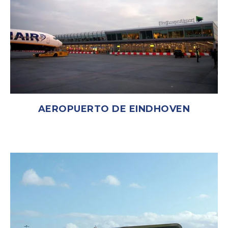
AEROPUERTO DE EINDHOVEN