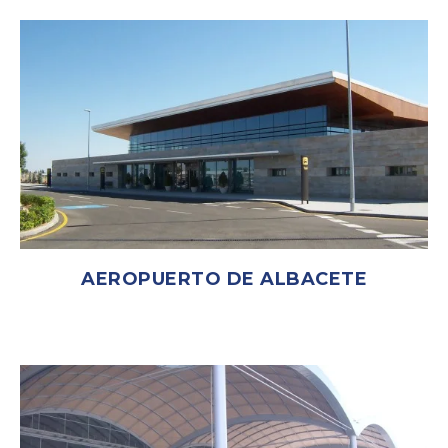
AEROPUERTO DE ALBACETE