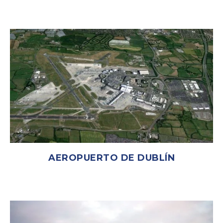
AEROPUERTO DE DUBLÍN