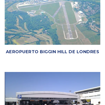
AEROPUERTO BIGGIN HILL DE LONDRES