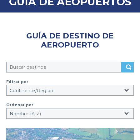
GUÍA DE AEOPUERTOS
GUÍA DE DESTINO DE
AEROPUERTO
Filtrar por
Ordenar por