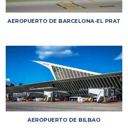
AEROPUERTO DE BARCELONA-EL PRAT
AEROPUERTO DE BILBAO