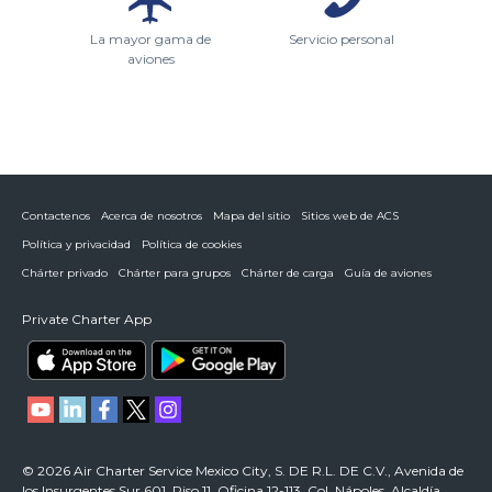
La mayor gama de
Servicio personal
aviones
Contactenos
Acerca de nosotros
Mapa del sitio
Sitios web de ACS
Política y privacidad
Política de cookies
Chárter privado
Chárter para grupos
Chárter de carga
Guía de aviones
Private Charter App
© 2026 Air Charter Service Mexico City, S. DE R.L. DE C.V., Avenida de
los Insurgentes Sur 601, Piso 11, Oficina 12-113, Col. Nápoles, Alcaldía