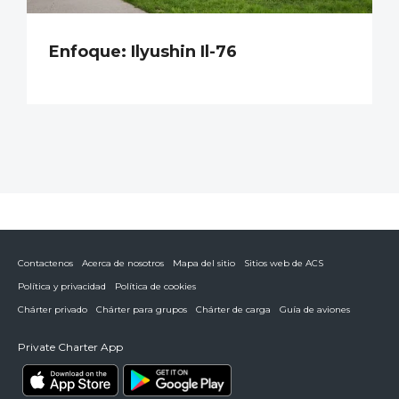
Enfoque: Ilyushin Il-76
Contactenos
Acerca de nosotros
Mapa del sitio
Sitios web de ACS
Política y privacidad
Política de cookies
Chárter privado
Chárter para grupos
Chárter de carga
Guía de aviones
Private Charter App