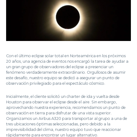
Con el último eclipse solar total en Norteamérica en los próximos
20 años, una agencia de eventos nos encargó la tarea de ayudar a
un gran grupo de observadores del eclipse a presenciar un
fenómeno verdaderamente extraordinario. Orgullosos de asumir
este desafío, nuestro equipo se dedicó a asegurar un punto de
observación privilegiado para el espectáculo cósmico.
Inicialmente, el cliente solicitó un charter de ida y vuelta desde
Houston para observar el eclipse desde el aire. Sin embargo,
aprovechando nuestra experiencia, recomendamos un punto de
observación en tierra para disfrutar de una vista superior.
Organizamos un Airbus A320 para transportar al grupo a una de
tres ubicaciones óptimas seleccionadas, pero debido a la
imprevisibilidad del clima, nuestro equipo tuvo que reaccionar
rápidamente para encontrar un lugar alternativo.