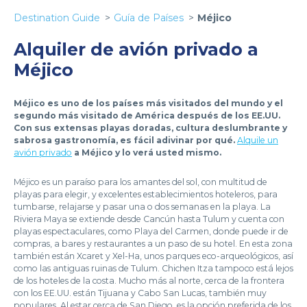
Destination Guide
Guía de Países
Méjico
Alquiler de avión privado a
Méjico
Méjico es uno de los países más visitados del mundo y el
segundo más visitado de América después de los EE.UU.
Con sus extensas playas doradas, cultura deslumbrante y
sabrosa gastronomía, es fácil adivinar por qué.
Alquile un
avión privado
a Méjico y lo verá usted mismo.
Méjico es un paraíso para los amantes del sol, con multitud de
playas para elegir, y excelentes establecimientos hoteleros, para
tumbarse, relajarse y pasar una o dos semanas en la playa. La
Riviera Maya se extiende desde Cancún hasta Tulum y cuenta con
playas espectaculares, como Playa del Carmen, donde puede ir de
compras, a bares y restaurantes a un paso de su hotel. En esta zona
también están Xcaret y Xel-Ha, unos parques eco-arqueológicos, así
como las antiguas ruinas de Tulum. Chichen Itza tampoco está lejos
de los hoteles de la costa. Mucho más al norte, cerca de la frontera
con los EE.UU. están Tijuana y Cabo San Lucas, también muy
populares. Al estar cerca de San Diego, es la opción preferida de los