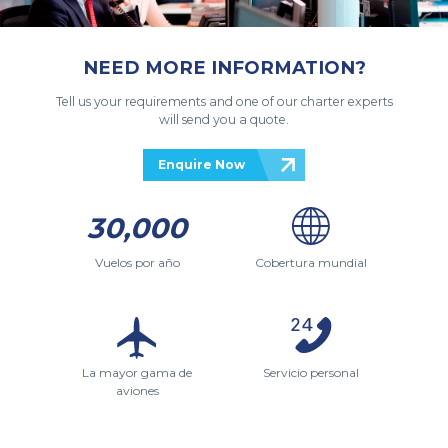
NEED MORE INFORMATION?
Tell us your requirements and one of our charter experts
will send you a quote.
Enquire Now
30,000
Vuelos por año
Cobertura mundial
La mayor gama de
Servicio personal
aviones