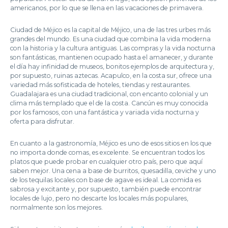
americanos, por lo que se llena en las vacaciones de primavera.
Ciudad de Méjico es la capital de Méjico, una de las tres urbes más
grandes del mundo. Es una ciudad que combina la vida moderna
con la historia y la cultura antiguas. Las compras y la vida nocturna
son fantásticas, mantienen ocupado hasta el amanecer, y durante
el día hay infinidad de museos, bonitos ejemplos de arquitectura y,
por supuesto, ruinas aztecas. Acapulco, en la costa sur, ofrece una
variedad más sofisticada de hoteles, tiendas y restaurantes.
Guadalajara es una ciudad tradicional, con encanto colonial y un
clima más templado que el de la costa. Cancún es muy conocida
por los famosos, con una fantástica y variada vida nocturna y
oferta para disfrutar.
En cuanto a la gastronomía, Méjico es uno de esos sitios en los que
no importa donde comas, es excelente. Se encuentran todos los
platos que puede probar en cualquier otro país, pero que aquí
saben mejor. Una cena a base de burritos, quesadilla, ceviche y uno
de los tequilas locales con base de agave es ideal. La comida es
sabrosa y excitante y, por supuesto, también puede encontrar
locales de lujo, pero no descarte los locales más populares,
normalmente son los mejores.