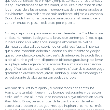
que Cooper’s Beach es el mejor ejemplo. Con sus arenas blancas y
las aguas cristalinas de Mersea Island, la belleza pintoresca de este
lugar recuerda a las pinturas impresionistas deja impresionados a
los visitantes. Para rodearse de más ambiente, diríjase a Gosman’s
Dock, donde hay numerosos sitios para degustar el marisco de la
zona mientras ve pasar los barcos por el puerto.
No hay mejor hotel para una estancia diferente que The Maidstone
en East Hampton. Es elegante a la vez que contemporáneo, lo que
lo hace único en su elegancia: imagine alfombras de piel de
dálmata de alta calidad cubriendo un sofá rosa fucsia. Si piensa
que suena imposible debería quedarse en The Maidstone y dejar
que sorprenda su concepto de diseño de interiores. Se puede llegar
a pie al pueblo y el hotel dispone de bicicletas gratuitas para llevar
a la playa, este elegante hotel aprovecha al máximo su situación
geográfica. Los clientes también pueden disfrutar de clases de yoga
gratuitas en el exuberante jardín Buddha, y llenar su estómago en
su restaurante de alta gama con bodega propia.
Además de su estilo relajado y sus adinerados habitantes, los
Hamptons también tienen muy buenos restaurantes y bares con
estilo. Acérquese al Ram’s Head Inn con su playa privada en South
Ram Island Drive, para disfrutar de la combinación de vistas
espectaculares con platos gourmet que inspiran al comensal más