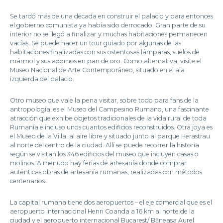
Se tardó más de una década en construir el palacio y para entonces
el gobierno comunista ya había sido derrocado. Gran parte de su
interior no se llegó a finalizar y muchas habitaciones permanecen
vacías. Se puede hacer un tour guiado por algunas de las
habitaciones finalizadas con sus ostentosas lámparas, suelos de
mármol y sus adornos en pan de oro. Como alternativa, visite el
Museo Nacional de Arte Contemporáneo, situado en el ala
izquierda del palacio.
Otro museo que vale la pena visitar, sobre todo para fans de la
antropología, es el Museo del Campesino Rumano, una fascinante
atracción que exhibe objetos tradicionales de la vida rural de toda
Rumanía e incluso unos cuantos edificios reconstruidos. Otra joya es
el Museo de la Villa, al aire libre y situado junto al parque Herastrau
al norte del centro de la ciudad. Allí se puede recorrer la historia
según se visitan los 346 edificios del museo que incluyen casas o
molinos. A menudo hay ferias de artesanía donde comprar
auténticas obras de artesanía rumanas, realizadas con métodos
centenarios.
La capital rumana tiene dos aeropuertos – el eje comercial que es el
aeropuerto internacional Henri Coanda a 16 km al norte de la
ciudad y el aeropuerto internacional Bucarest/ Băneasa Aurel