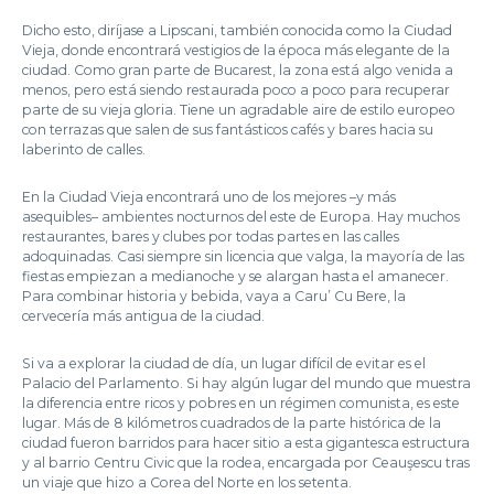
Dicho esto, diríjase a Lipscani, también conocida como la Ciudad
Vieja, donde encontrará vestigios de la época más elegante de la
ciudad. Como gran parte de Bucarest, la zona está algo venida a
menos, pero está siendo restaurada poco a poco para recuperar
parte de su vieja gloria. Tiene un agradable aire de estilo europeo
con terrazas que salen de sus fantásticos cafés y bares hacia su
laberinto de calles.
En la Ciudad Vieja encontrará uno de los mejores –y más
asequibles– ambientes nocturnos del este de Europa. Hay muchos
restaurantes, bares y clubes por todas partes en las calles
adoquinadas. Casi siempre sin licencia que valga, la mayoría de las
fiestas empiezan a medianoche y se alargan hasta el amanecer.
Para combinar historia y bebida, vaya a Caru’ Cu Bere, la
cervecería más antigua de la ciudad.
Si va a explorar la ciudad de día, un lugar difícil de evitar es el
Palacio del Parlamento. Si hay algún lugar del mundo que muestra
la diferencia entre ricos y pobres en un régimen comunista, es este
lugar. Más de 8 kilómetros cuadrados de la parte histórica de la
ciudad fueron barridos para hacer sitio a esta gigantesca estructura
y al barrio Centru Civic que la rodea, encargada por Ceauşescu tras
un viaje que hizo a Corea del Norte en los setenta.