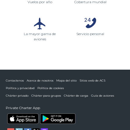
Vuelos por año
Cobertura mundial
La mayor gama de
Servicio personal
aviones
Contactenos
Acerca de nosotros
Mapa del sitio
Sitios web de ACS
Política y privacidad
Política de cookies
Chárter privado
Chárter para grupos
Chárter de carga
Guía de aviones
Private Charter App