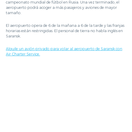
campeonato mundial de fútbol en Rusia. Una vez terminado, el
aeropuerto podrá acoger a más pasajeros y aviones de mayor
tamaño.
El aeropuerto opera de 6 de la mañana a 6 de la tarde y las franjas
horarias están restringidas. El personal de tierra no habla inglés en
Saransk.
Alquile un avión privado para volar al aeropuerto de Saransk con
Air Charter Service.