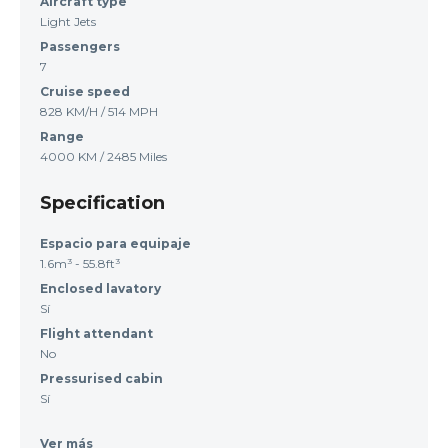
Aircraft type
Light Jets
Passengers
7
Cruise speed
828 KM/H / 514 MPH
Range
4000 KM / 2485 Miles
Specification
Espacio para equipaje
1.6m³ - 55.8ft³
Enclosed lavatory
Sí
Flight attendant
No
Pressurised cabin
Sí
Ver más