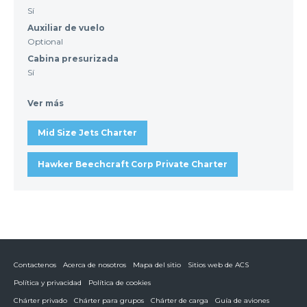
Sí
Auxiliar de vuelo
Optional
Cabina presurizada
Sí
Ver más
Mid Size Jets Charter
Hawker Beechcraft Corp Private Charter
Contactenos
Acerca de nosotros
Mapa del sitio
Sitios web de ACS
Política y privacidad
Política de cookies
Chárter privado
Chárter para grupos
Chárter de carga
Guía de aviones