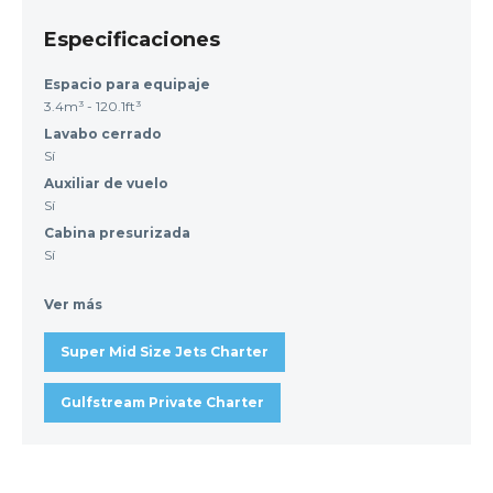
Especificaciones
Espacio para equipaje
3.4m³ - 120.1ft³
Lavabo cerrado
Sí
Auxiliar de vuelo
Sí
Cabina presurizada
Sí
Ver más
Super Mid Size Jets Charter
Gulfstream Private Charter