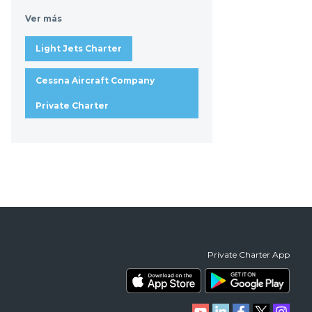
Ver más
Light Jets Charter
Cessna Aircraft Company
Private Charter
Private Charter App