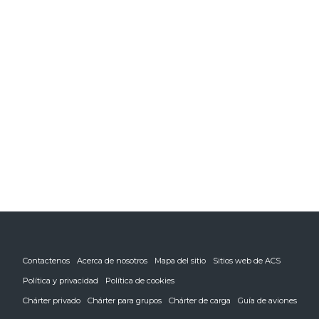
Contactenos
Acerca de nosotros
Mapa del sitio
Sitios web de ACS
Política y privacidad
Política de cookies
Chárter privado
Chárter para grupos
Chárter de carga
Guía de aviones