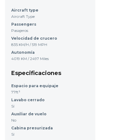
Aircraft type
Aircraft Type
Passengers
Pasajeros
Velocidad de crucero
835 KM/H / 519 MPH
Autonomía
4019 KM / 2497 Miles
Especificaciones
Espacio para equipaje
77ft³
Lavabo cerrado
Sí
Auxiliar de vuelo
No
Cabina presurizada
Sí