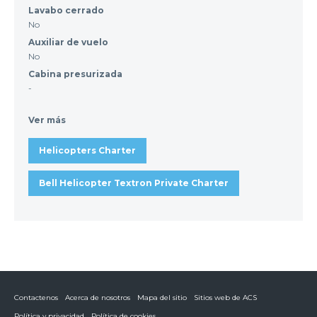
Lavabo cerrado
No
Auxiliar de vuelo
No
Cabina presurizada
-
Ver más
Helicopters Charter
Bell Helicopter Textron Private Charter
Contactenos
Acerca de nosotros
Mapa del sitio
Sitios web de ACS
Política y privacidad
Política de cookies