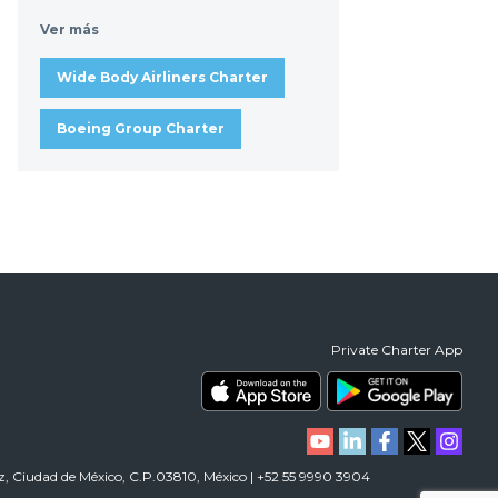
Ver más
Wide Body Airliners Charter
Boeing Group Charter
Private Charter App
árez, Ciudad de México, C.P.03810, México | +52 55 9990 3904