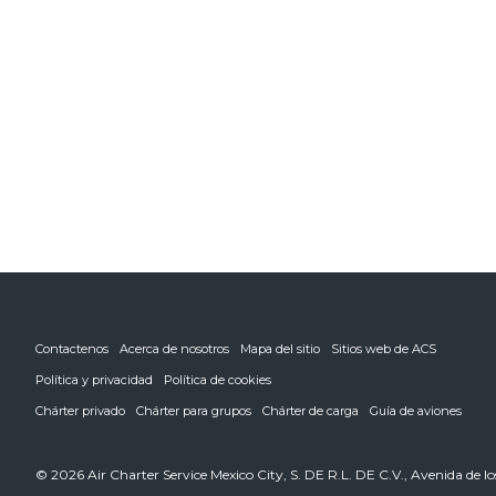
Contactenos
Acerca de nosotros
Mapa del sitio
Sitios web de ACS
Política y privacidad
Política de cookies
Chárter privado
Chárter para grupos
Chárter de carga
Guía de aviones
© 2026 Air Charter Service Mexico City, S. DE R.L. DE C.V., Avenida de los