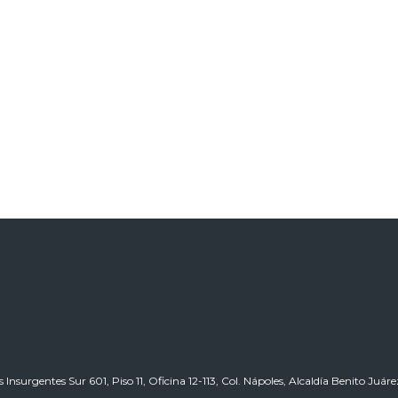
 Insurgentes Sur 601, Piso 11, Oficina 12-113, Col. Nápoles, Alcaldía Benito Ju