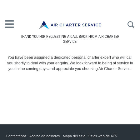
THANK YOU FOR REQUESTING A CALL BACK FROM AIR CHARTER
SERVICE
You have been assigned a dedicated personal charter expert who will call
you shortly to deal with your enquiry. We look forward to being of service to
you in the coming days and appreciate you choosing Air Charter Service.
Contactenos
Acerca de nosotros
Mapa del sitio
Sitios web de ACS