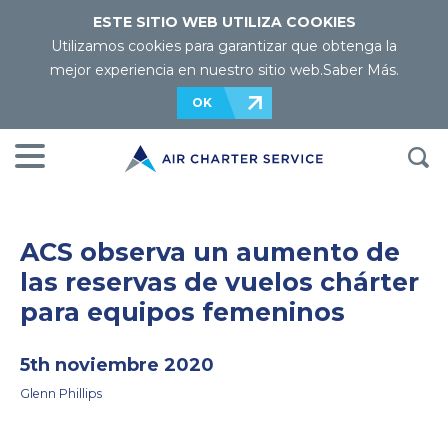
ESTE SITIO WEB UTILIZA COOKIES
Utilizamos cookies para garantizar que obtenga la
mejor experiencia en nuestro sitio web.
Saber Más
.
OK
ACS observa un aumento de
las reservas de vuelos chárter
para equipos femeninos
5th noviembre 2020
Glenn Phillips