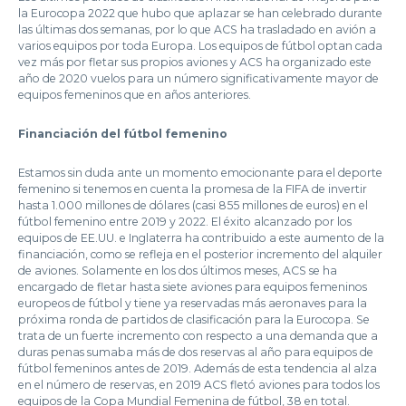
la Eurocopa 2022 que hubo que aplazar se han celebrado durante
las últimas dos semanas, por lo que ACS ha trasladado en avión a
varios equipos por toda Europa. Los equipos de fútbol optan cada
vez más por fletar sus propios aviones y ACS ha organizado este
año de 2020 vuelos para un número significativamente mayor de
equipos femeninos que en años anteriores.
Financiación del fútbol femenino
Estamos sin duda ante un momento emocionante para el deporte
femenino si tenemos en cuenta la promesa de la FIFA de invertir
hasta 1.000 millones de dólares (casi 855 millones de euros) en el
fútbol femenino entre 2019 y 2022. El éxito alcanzado por los
equipos de EE.UU. e Inglaterra ha contribuido a este aumento de la
financiación, como se refleja en el posterior incremento del alquiler
de aviones. Solamente en los dos últimos meses, ACS se ha
encargado de fletar hasta siete aviones para equipos femeninos
europeos de fútbol y tiene ya reservadas más aeronaves para la
próxima ronda de partidos de clasificación para la Eurocopa. Se
trata de un fuerte incremento con respecto a una demanda que a
duras penas sumaba más de dos reservas al año para equipos de
fútbol femeninos antes de 2019. Además de esta tendencia al alza
en el número de reservas, en 2019 ACS fletó aviones para todos los
equipos de la Copa Mundial Femenina de fútbol, 38 en total.