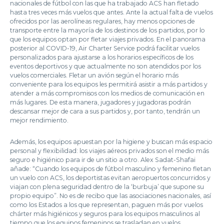
nacionales de fútbol con las que ha trabajado ACS han fletado
hasta tres veces más vuelos que antes. Ante la actual falta de vuelos
ofrecidos por las aerolíneas regulares, hay menos opciones de
transporte entre la mayoría de los destinos de los partidos, por lo
que los equipos optan por fletar viajes privados. En el panorama
posterior al COVID-19, Air Charter Service podrá facilitar vuelos
personalizados para ajustarse a los horarios específicos de los
eventos deportivos y que actualmente no son atendidos por los
vuelos comerciales. Fletar un avión según el horario más
conveniente para los equipos les permitirá asistir a más partidos y
atender a más compromisos con los medios de comunicación en
más lugares. De esta manera, jugadores y jugadoras podrán
descansar mejor de cara a sus partidos y, por tanto, tendrán un
mejor rendimiento.
Además, los equipos apuestan por la higiene y buscan más espacio
personal y flexibilidad: los viajes aéreos privados son el medio más
seguro e higiénico para ir de un sitio a otro. Alex Sadat-Shafai
añade: “Cuando los equipos de fútbol masculino y femenino fletan
un vuelo con ACS, los deportistas evitan aeropuertos concurridos y
viajan con plena seguridad dentro de la ‘burbuja’ que supone su
propio equipo”. No es de recibo que las asociaciones nacionales, así
como los Estados a los que representan, paguen más por vuelos
chárter más higiénicos y seguros para los equipos masculinos al
tiempo que los equipos femeninos se trasladan en vuelos