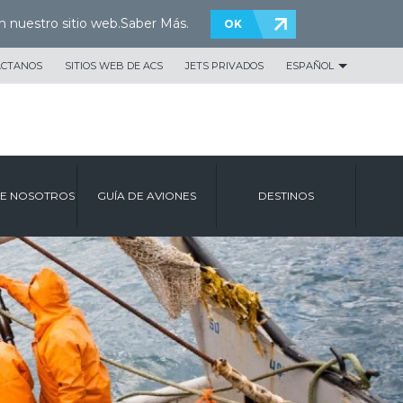
n nuestro sitio web.
Saber Más
.
OK
ÁCTANOS
SITIOS WEB DE ACS
JETS PRIVADOS
ESPAÑOL
E NOSOTROS
GUÍA DE AVIONES
DESTINOS