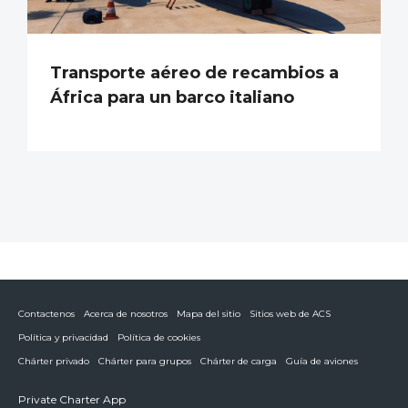
Transporte aéreo de recambios a
África para un barco italiano
Contactenos
Acerca de nosotros
Mapa del sitio
Sitios web de ACS
Política y privacidad
Política de cookies
Chárter privado
Chárter para grupos
Chárter de carga
Guía de aviones
Private Charter App