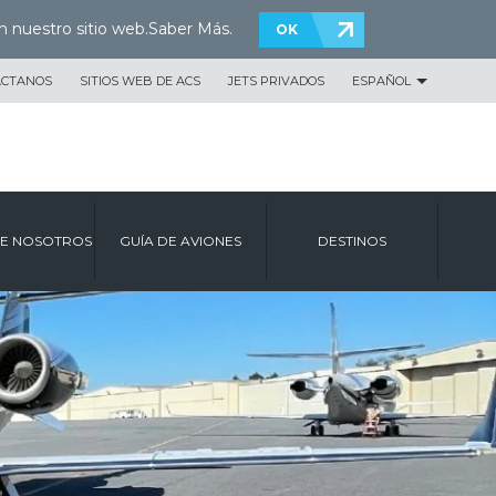
n nuestro sitio web.
Saber Más
.
OK
ÁCTANOS
SITIOS WEB DE ACS
JETS PRIVADOS
ESPAÑOL
E NOSOTROS
GUÍA DE AVIONES
DESTINOS