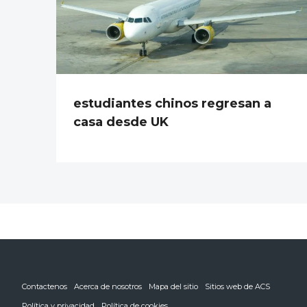
estudiantes chinos regresan a
casa desde UK
Contactenos
Acerca de nosotros
Mapa del sitio
Sitios web de ACS
Política y privacidad
Política de cookies