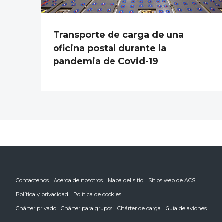
Transporte de carga de una
oficina postal durante la
pandemia de Covid-19
Contactenos
Acerca de nosotros
Mapa del sitio
Sitios web de ACS
Política y privacidad
Política de cookies
Chárter privado
Chárter para grupos
Chárter de carga
Guía de aviones