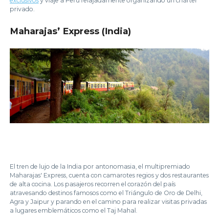
exclusivos
y viaje a Perú relajadamente organizando un chárter
privado.
Maharajas’ Express (India)
El tren de lujo de la India por antonomasia, el multipremiado
Maharajas' Express, cuenta con camarotes regios y dos restaurantes
de alta cocina. Los pasajeros recorren el corazón del país
atravesando destinos famosos como el Triángulo de Oro de Delhi,
Agra y Jaipur y parando en el camino para realizar visitas privadas
a lugares emblemáticos como el Taj Mahal.